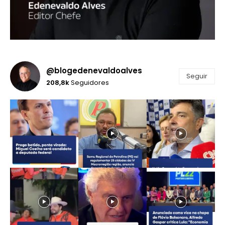
@blogedenevaldoalves
Seguir
208,8k
Seguidores