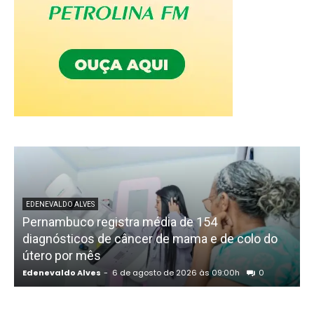
EDENEVALDO ALVES
Pernambuco registra média de 154
diagnósticos de câncer de mama e de colo do
útero por mês
Edenevaldo Alves
-
6 de agosto de 2026 às 09:00h
0
E