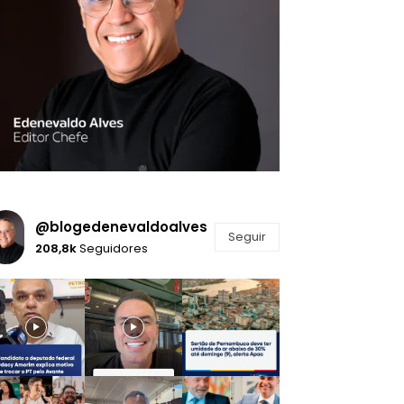
@blogedenevaldoalves
Seguir
208,8k
Seguidores