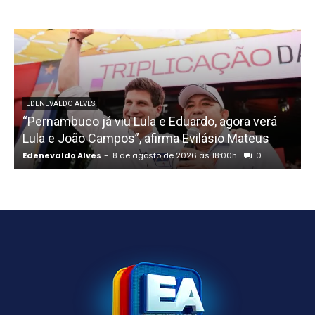
EDENEVALDO ALVES
“Pernambuco já viu Lula e Eduardo, agora verá
Lula e João Campos”, afirma Evilásio Mateus
Edenevaldo Alves
-
8 de agosto de 2026 às 18:00h
0
E