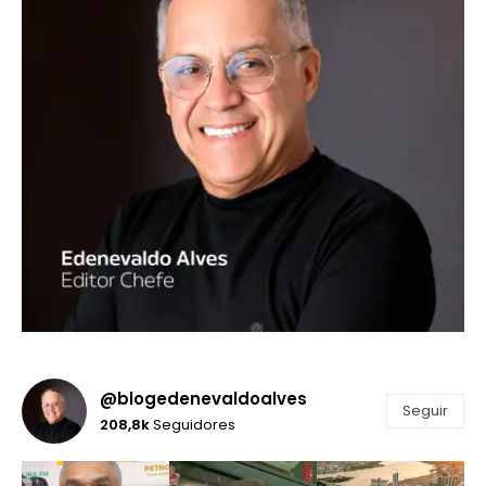
@blogedenevaldoalves
Seguir
208,8k
Seguidores