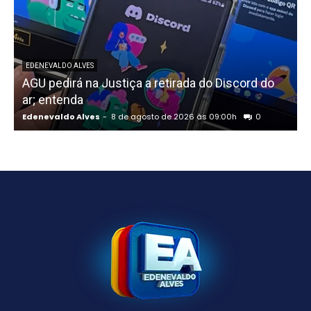
EDENEVALDO ALVES
AGU pedirá na Justiça a retirada do Discord do
ar; entenda
R
Edenevaldo Alves
-
8 de agosto de 2026 às 09:00h
0
E