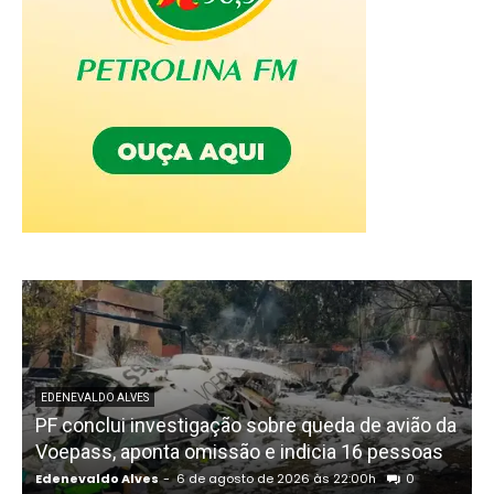
EDENEVALDO ALVES
PF conclui investigação sobre queda de avião da
I
Voepass, aponta omissão e indicia 16 pessoas
Edenevaldo Alves
-
6 de agosto de 2026 às 22:00h
0
E