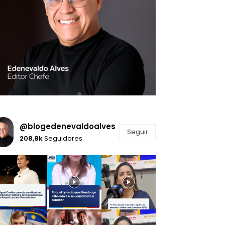
@blogedenevaldoalves
Seguir
208,8k
Seguidores