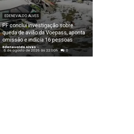
EDENEVALDO ALVES
POLICIAL
PF conclui investigação sobre
Igreja Batista 
queda de avião da Voepass, aponta
aniversário em
omissão e indicia 16 pessoas
noite de louvo
Edenevaldo Alves
-
Edenevaldo Alves
6 de agosto de 2026 às 22:00h
0
6 de agosto de 202