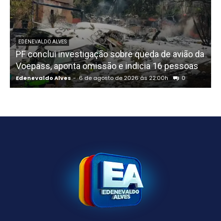
EDENEVALDO ALVES
PF conclui investigação sobre queda de avião da
I
Voepass, aponta omissão e indicia 16 pessoas
Edenevaldo Alves
-
6 de agosto de 2026 às 22:00h
0
E