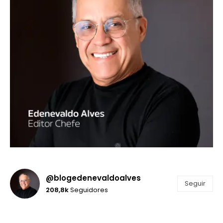
@blogedenevaldoalves
Seguir
208,8k
Seguidores