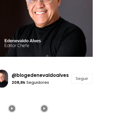
@blogedenevaldoalves
Seguir
208,8k
Seguidores