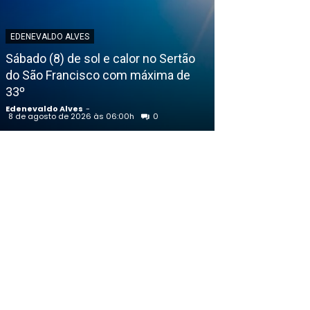
EDENEVALDO ALVES
EDENEVALDO ALVE
Sábado (8) de sol e calor no Sertão
do São Francisco com máxima de
Eleições 2026:
33º
monitorar uso 
Edenevaldo Alves
-
Edenevaldo Alves
8 de agosto de 2026 às 06:00h
0
7 de agosto de 202