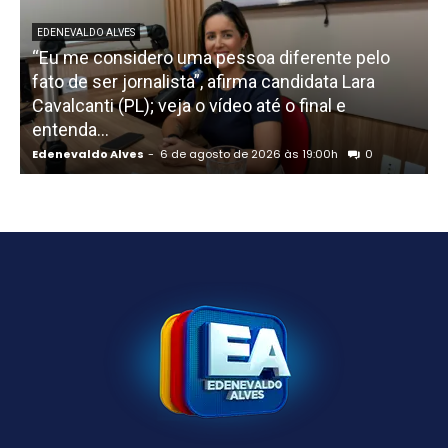
EDENEVALDO ALVES
“Eu me considero uma pessoa diferente pelo
fato de ser jornalista”, afirma candidata Lara
Cavalcanti (PL); veja o vídeo até o final e
p
entenda...
d
Edenevaldo Alves
-
6 de agosto de 2026 às 19:00h
0
E