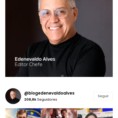
@blogedenevaldoalves
Seguir
208,8k
Seguidores