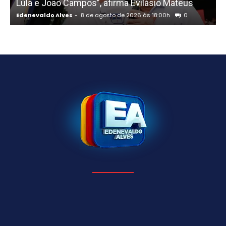
Lula e João Campos”, afirma Evilásio Mateus
Edenevaldo Alves
-
8 de agosto de 2026 às 18:00h
0
E