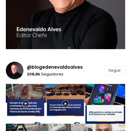
@blogedenevaldoalves
Seguir
208,8k
Seguidores