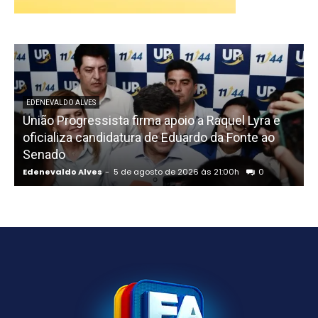
EDENEVALDO ALVES
União Progressista firma apoio a Raquel Lyra e
oficializa candidatura de Eduardo da Fonte ao
Senado
Edenevaldo Alves
-
5 de agosto de 2026 às 21:00h
0
E