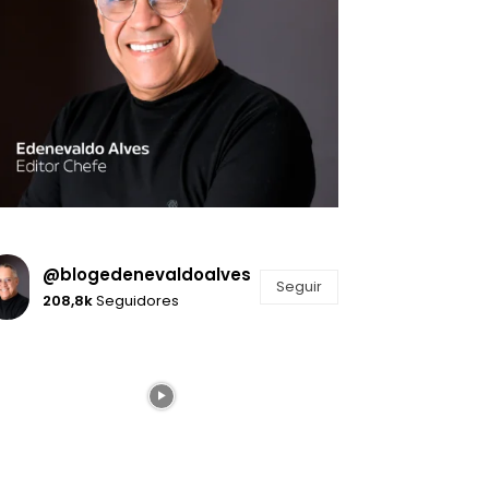
@blogedenevaldoalves
Seguir
208,8k
Seguidores