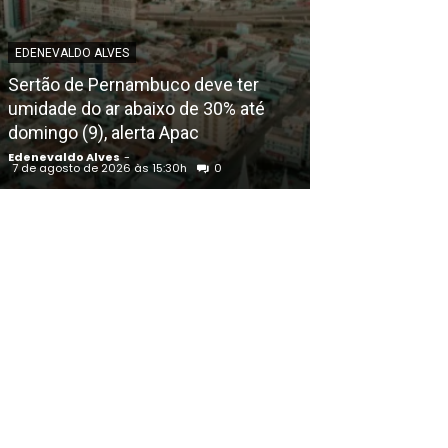
EDENEVALDO ALVES
EDENEVALDO ALVE
Sertão de Pernambuco deve ter
Irmão do prefe
umidade do ar abaixo de 30% até
sepultado nest
domingo (9), alerta Apac
Juazeiro (BA)
Edenevaldo Alves
-
Edenevaldo Alves
7 de agosto de 2026 às 15:30h
0
7 de agosto de 202