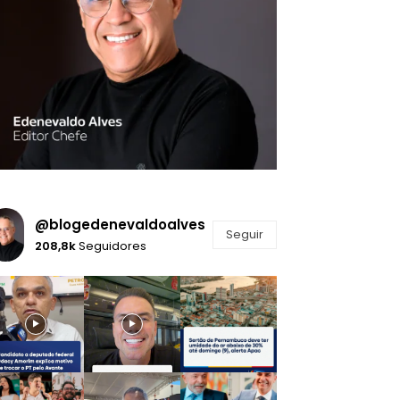
@blogedenevaldoalves
Seguir
208,8k
Seguidores