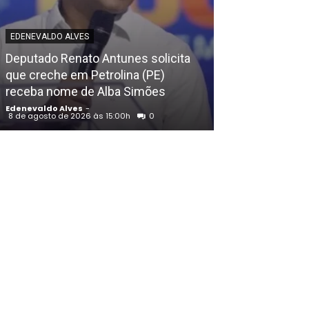
EDENEVALDO ALVE
EDENEVALDO ALVES
Comunidade d
Deputado Renato Antunes solicita
Petrolina (PE)
que creche em Petrolina (PE)
alegórico art
receba nome de Alba Simões
às tradições ri
Edenevaldo Alves
-
Edenevaldo Alves
8 de agosto de 2026 às 15:00h
0
8 de agosto de 202