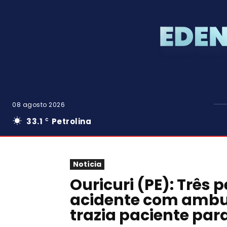
08 agosto 2026
33.1
Petrolina
C
Notícia
Ouricuri (PE): Trê
acidente com ambul
trazia paciente par