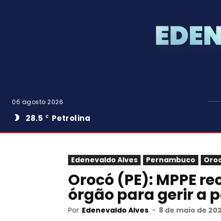
06 agosto 2026
28.5
Petrolina
C
Edenevaldo Alves
Pernambuco
Oro
Orocó (PE): MPPE r
órgão para gerir a 
Por
Edenevaldo Alves
-
8 de maio de 20