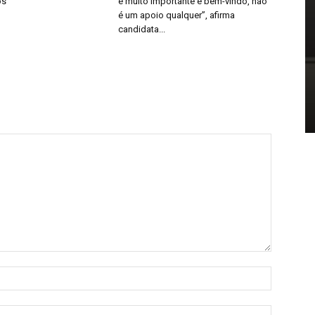
os
é muito importante e bem-vindo, não
é um apoio qualquer”, afirma
candidata...