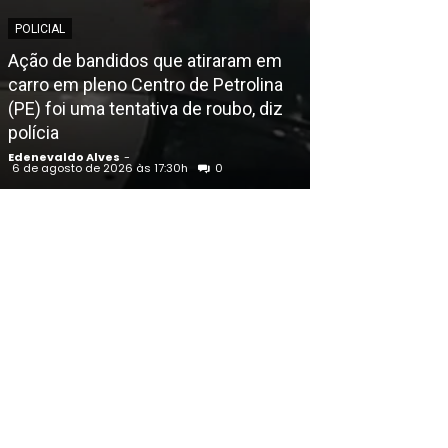
POLICIAL
EDENEVALDO ALVE
Ação de bandidos que atiraram em
carro em pleno Centro de Petrolina
Justiça nega 
(PE) foi uma tentativa de roubo, diz
reconhece no
polícia
como campeão 
Edenevaldo Alves
-
Edenevaldo Alves
6 de agosto de 2026 às 17:30h
0
6 de agosto de 202