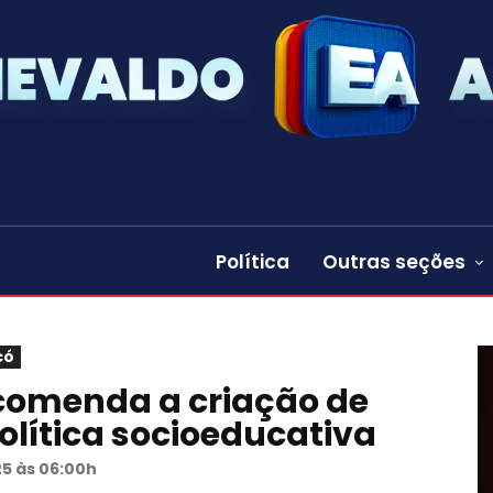
Política
Outras seções
có
ecomenda a criação de
política socioeducativa
25 às 06:00h