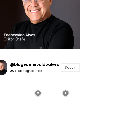
@blogedenevaldoalves
Seguir
208,8k
Seguidores