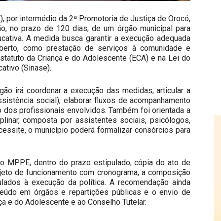
 por intermédio da 2ª Promotoria de Justiça de Orocó,
ão, no prazo de 120 dias, de um órgão municipal para
ucativa. A medida busca garantir a execução adequada
berto, como prestação de serviços à comunidade e
Estatuto da Criança e do Adolescente (ECA) e na Lei do
ativo (Sinase).
ão irá coordenar a execução das medidas, articular a
sistência social), elaborar fluxos de acompanhamento
 dos profissionais envolvidos. Também foi orientada a
plinar, composta por assistentes sociais, psicólogos,
essite, o município poderá formalizar consórcios para
ao MPPE, dentro do prazo estipulado, cópia do ato de
rojeto de funcionamento com cronograma, a composição
lados à execução da política. A recomendação ainda
eúdo em órgãos e repartições públicas e o envio de
ça e do Adolescente e ao Conselho Tutelar.