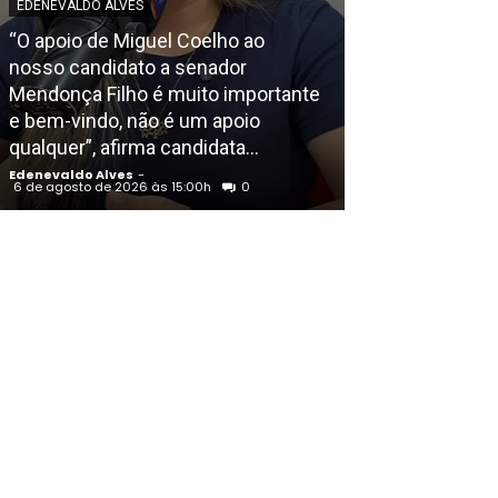
EDENEVALDO ALVES
“O apoio de Miguel Coelho ao
POLICIAL
nosso candidato a senador
Mendonça Filho é muito importante
Homem é morto
e bem-vindo, não é um apoio
Residencial M
qualquer”, afirma candidata...
em Petrolina (
Edenevaldo Alves
-
Edenevaldo Alves
6 de agosto de 2026 às 15:00h
0
6 de agosto de 202