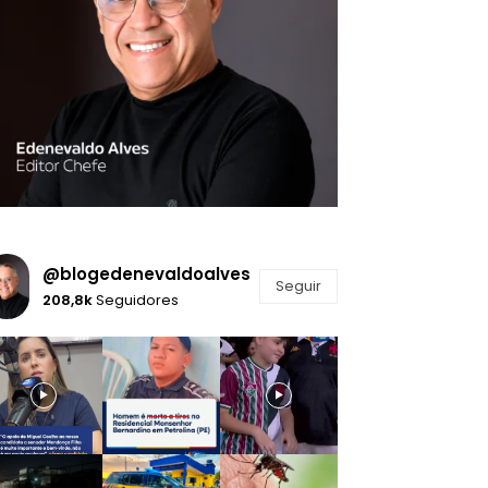
@blogedenevaldoalves
Seguir
208,8k
Seguidores