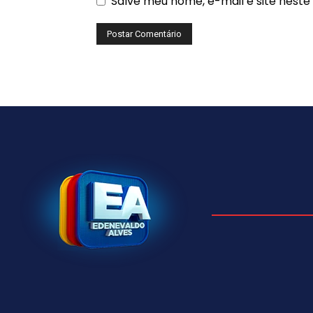
Salve meu nome, e-mail e site nest