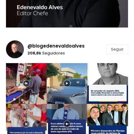
@blogedenevaldoalves
Seguir
208,8k
Seguidores