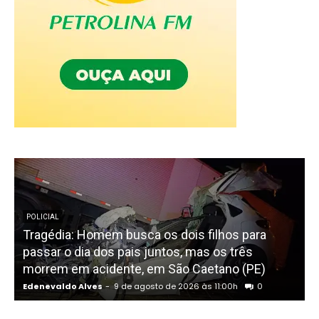
POLICIAL
Tragédia: Homem busca os dois filhos para
passar o dia dos pais juntos, mas os três
morrem em acidente, em São Caetano (PE)
P
Edenevaldo Alves
-
9 de agosto de 2026 às 11:00h
0
E