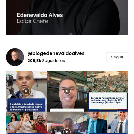
@blogedenevaldoalves
Seguir
208,8k
Seguidores