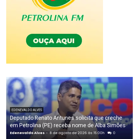
EDENEVALDO ALVES
Deputado Renato Antunes solicita que creche
em Petrolina (PE) receba nome de Alba Simões
t
Edenevaldo Alves
-
8 de agosto de 2026 às 15:00h
0
E