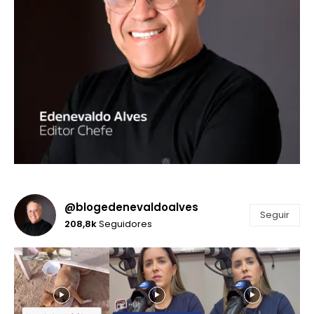
@blogedenevaldoalves
Seguir
208,8k
Seguidores