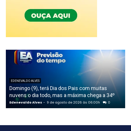
EDENEVALDO ALVES
Domingo (9), terá Dia dos Pais com muitas
nuvens o dia todo, mas a máxima chega a 34º
t
Edenevaldo Alves
-
9 de agosto de 2026 às 06:00h
0
E