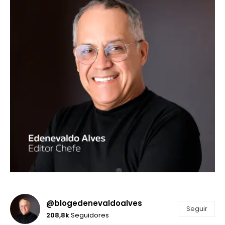
@blogedenevaldoalves
Seguir
208,8k
Seguidores