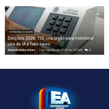
P
EDENEVALDO ALVES
Eleições 2026: TSE cria órgão para monitorar
uso de IA e fake news
Edenevaldo Alves
-
7 de agosto de 2026 às 22:00h
0
E