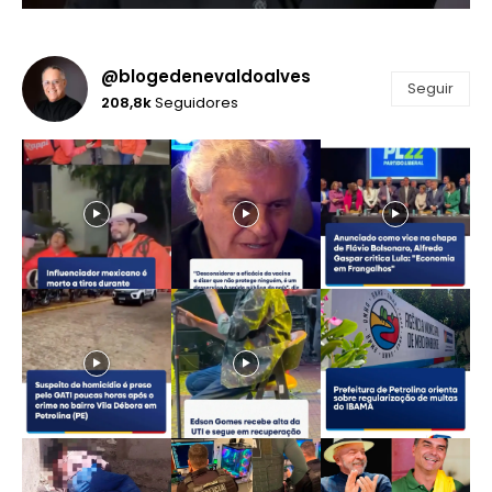
@blogedenevaldoalves
Seguir
208,8k
Seguidores