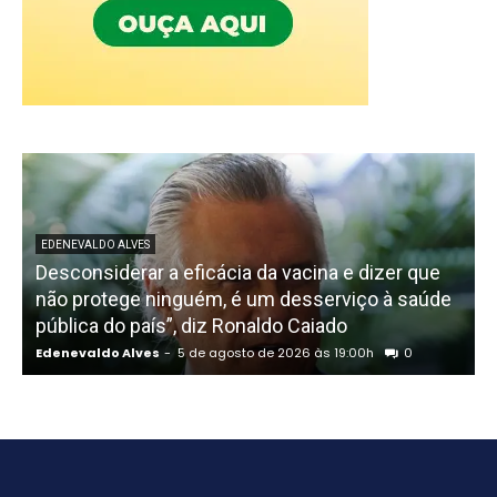
EDENEVALDO ALVES
Desconsiderar a eficácia da vacina e dizer que
não protege ninguém, é um desserviço à saúde
pública do país”, diz Ronaldo Caiado
P
Edenevaldo Alves
-
5 de agosto de 2026 às 19:00h
0
E