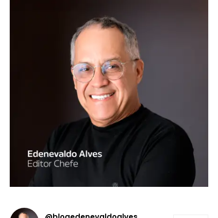
@blogedenevaldoalves