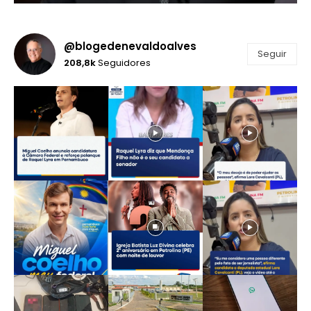
@blogedenevaldoalves
Seguir
208,8k
Seguidores