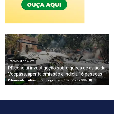
EDENEVALDO ALVES
PF conclui investigação sobre queda de avião da
I
Voepass, aponta omissão e indicia 16 pessoas
Edenevaldo Alves
-
6 de agosto de 2026 às 22:00h
0
E