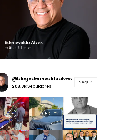
@blogedenevaldoalves
Seguir
208,8k
Seguidores