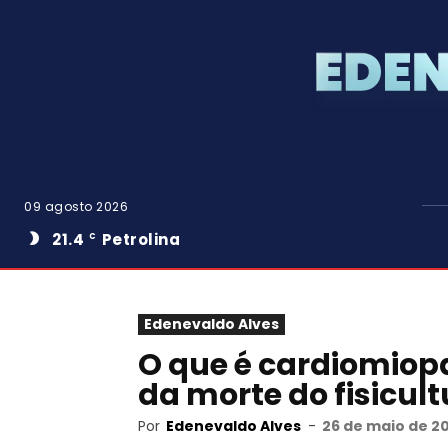
09 agosto 2026
21.4
Petrolina
C
Edenevaldo Alves
O que é cardiomiopa
da morte do fisicult
Por
Edenevaldo Alves
-
26 de maio de 2