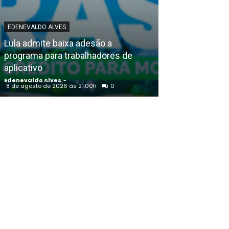
EDENEVALDO ALVES
POLICIAL
Lula admite baixa adesão a
Petrolina (PE)
programa para trabalhadores de
Durando empo
aplicativo
agentes de trâ
Edenevaldo Alves
-
Edenevaldo Alves
8 de agosto de 2026 às 21:00h
0
8 de agosto de 20