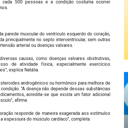
a cada 500 pessoas e a condição costuma ocorrer
nos.
 da parede muscular do ventrículo esquerdo do coração,
a principalmente no septo interventricular, sem outras
rtensão arterial ou doenças valvares.
 diversas causas, como doenças valvares obstrutivas,
esso de atividade física, especialmente exercícios
s”, explica Natália.
esteroides androgênicos ou hormônios para melhora de
condição. “A doença não depende dessas substâncias
camentos, acredita-se que exista um fator adicional
culo”, afirma.
coração responde de maneira exagerada aos estímulos
r a espessura do músculo cardíaco”, completa.