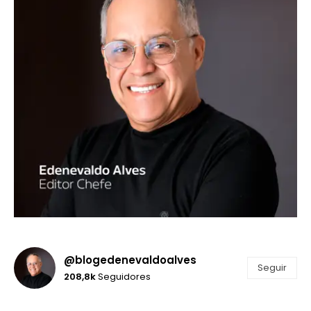
@blogedenevaldoalves
Seguir
208,8k
Seguidores