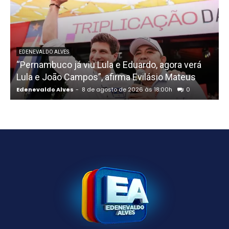
EDENEVALDO ALVES
“Pernambuco já viu Lula e Eduardo, agora verá
Lula e João Campos”, afirma Evilásio Mateus
Edenevaldo Alves
-
8 de agosto de 2026 às 18:00h
0
E