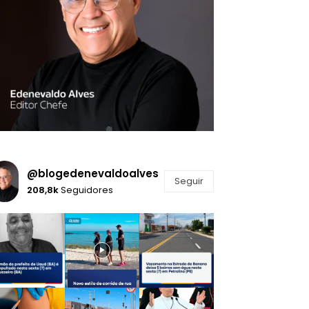
@blogedenevaldoalves
Seguir
208,8k
Seguidores