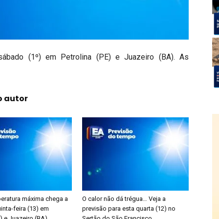
ábado (1º) em Petrolina (PE) e Juazeiro (BA). As
o autor
peratura máxima chega a
O calor não dá trégua… Veja a
inta-feira (13) em
previsão para esta quarta (12) no
E) e Juazeiro (BA)
Sertão do São Francisco