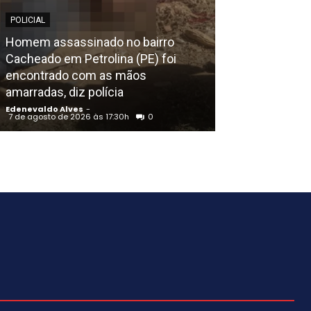
POLICIAL
EDENEVALDO ALVE
Homem assassinado no bairro
Cacheado em Petrolina (PE) foi
Lula terá mais
encontrado com as mãos
Bolsonaro em 
amarradas, diz polícia
Gratuita na TV
Edenevaldo Alves
-
Edenevaldo Alves
7 de agosto de 2026 às 17:30h
0
7 de agosto de 202