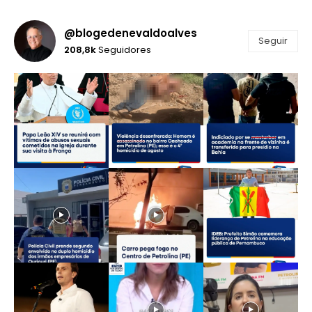
@blogedenevaldoalves
Seguir
208,8k
Seguidores