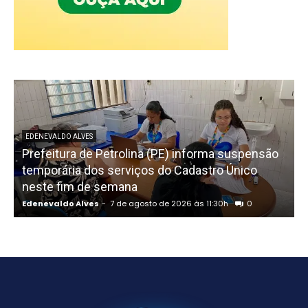
EDENEVALDO ALVES
Prefeitura de Petrolina (PE) informa suspensão
temporária dos serviços do Cadastro Único
neste fim de semana
n
Edenevaldo Alves
-
7 de agosto de 2026 às 11:30h
0
E