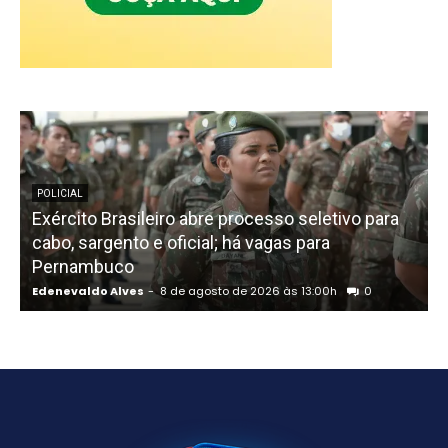
POLICIAL
Exército Brasileiro abre processo seletivo para
cabo, sargento e oficial; há vagas para
Pernambuco
Edenevaldo Alves
-
8 de agosto de 2026 às 13:00h
0
E