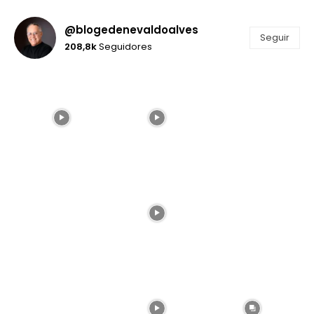
@blogedenevaldoalves
Seguir
208,8k
Seguidores