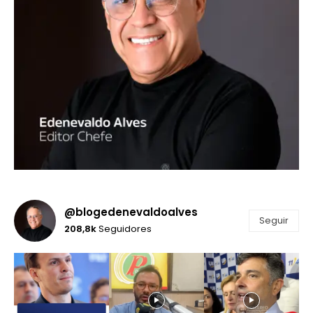
@blogedenevaldoalves
Seguir
208,8k
Seguidores