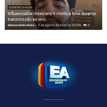
U
EDENEVALDO ALVES
Influenciador mexicano é morto a tiros durante
o
transmissão ao vivo
Edenevaldo Alves
-
5 de agosto de 2026 às 22:00h
0
E