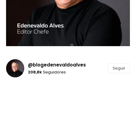
@blogedenevaldoalves
Seguir
208,8k
Seguidores