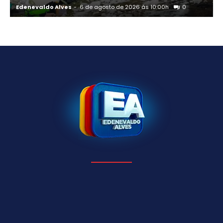
Edenevaldo Alves
-
6 de agosto de 2026 às 10:00h
0
E