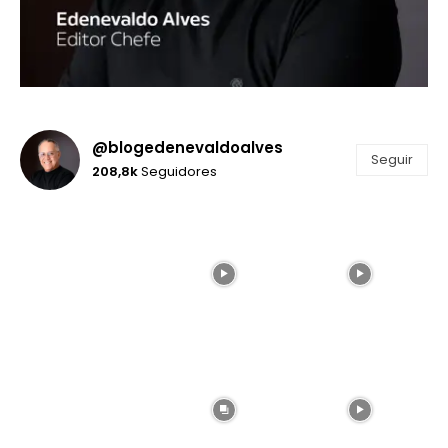
@blogedenevaldoalves
Seguir
208,8k
Seguidores