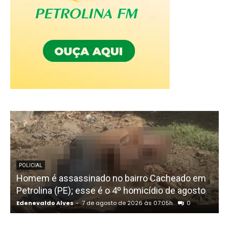
P
POLICIAL
Homem é assassinado no bairro Cacheado em
Petrolina (PE); esse é o 4º homicídio de agosto
Edenevaldo Alves
-
7 de agosto de 2026 às 07:05h
0
E