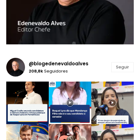
@blogedenevaldoalves
Seguir
208,8k
Seguidores