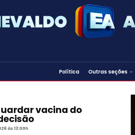
Política
Outras seções
uardar vacina do
decisão
026 às 13:00h