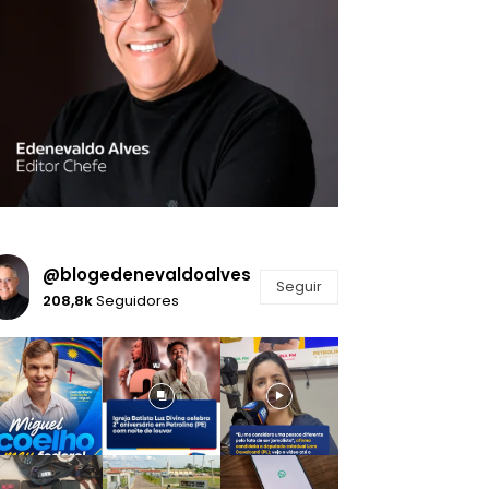
@blogedenevaldoalves
Seguir
208,8k
Seguidores