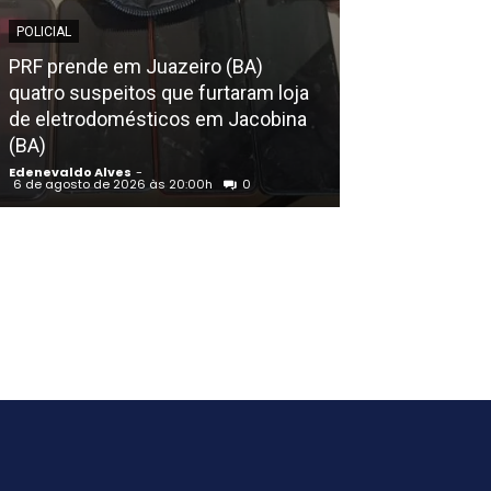
EDENEVALDO ALVE
POLICIAL
“Eu me consi
PRF prende em Juazeiro (BA)
diferente pelo 
quatro suspeitos que furtaram loja
jornalista”, af
de eletrodomésticos em Jacobina
Cavalcanti (PL)
(BA)
final e entenda.
Edenevaldo Alves
-
Edenevaldo Alves
6 de agosto de 2026 às 20:00h
0
6 de agosto de 202