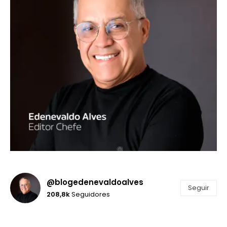
@blogedenevaldoalves
Seguir
208,8k
Seguidores