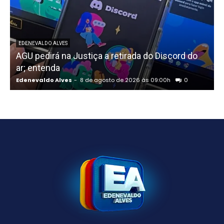
EDENEVALDO ALVES
AGU pedirá na Justiça a retirada do Discord do
ar; entenda
R
Edenevaldo Alves
-
8 de agosto de 2026 às 09:00h
0
E