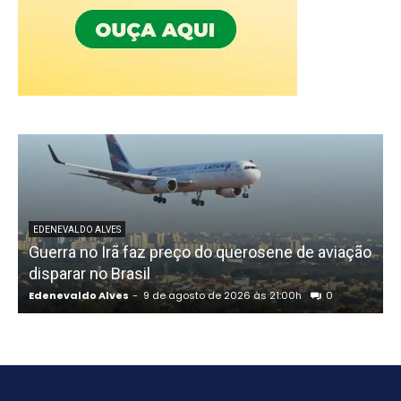
EDENEVALDO ALVES
Guerra no Irã faz preço do querosene de aviação
disparar no Brasil
Edenevaldo Alves
-
9 de agosto de 2026 às 21:00h
0
E