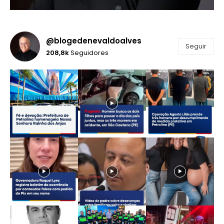
@blogedenevaldoalves
Seguir
208,8k
Seguidores