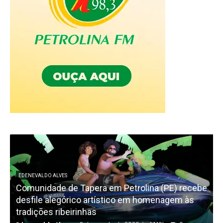
EDENEVALDO ALVES
Comunidade de Tapera em Petrolina (PE) recebe
L
desfile alegórico artístico em homenagem às
tradições ribeirinhas