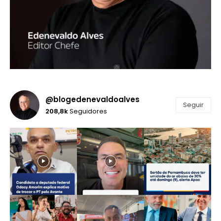
@blogedenevaldoalves
Seguir
208,8k
Seguidores