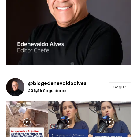
@blogedenevaldoalves
Seguir
208,8k
Seguidores