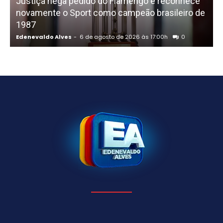
Justiça nega pedido do Flamengo e reconhece
novamente o Sport como campeão brasileiro de
P
1987
d
Edenevaldo Alves
-
6 de agosto de 2026 às 17:00h
0
E