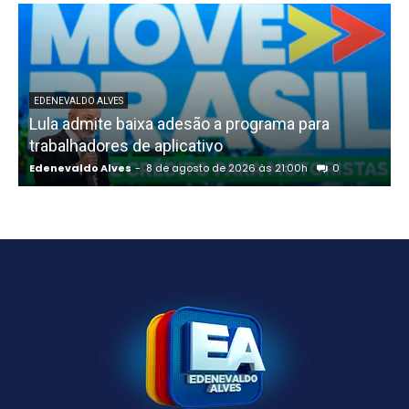
EDENEVALDO ALVES
Lula admite baixa adesão a programa para
trabalhadores de aplicativo
Edenevaldo Alves
-
8 de agosto de 2026 às 21:00h
0
E