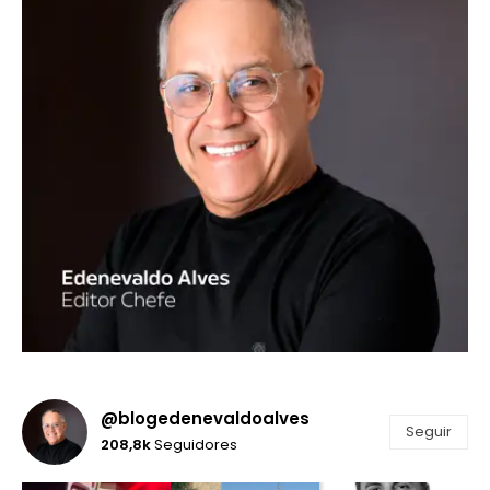
@blogedenevaldoalves
Seguir
208,8k
Seguidores