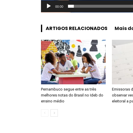
00:00
ARTIGOS RELACIONADOS
Mais d
Pernambuco segue entre as três
Emissoras d
melhores notas do Brasil no Ideb do
observar ve
ensino médio
eleitoral a p