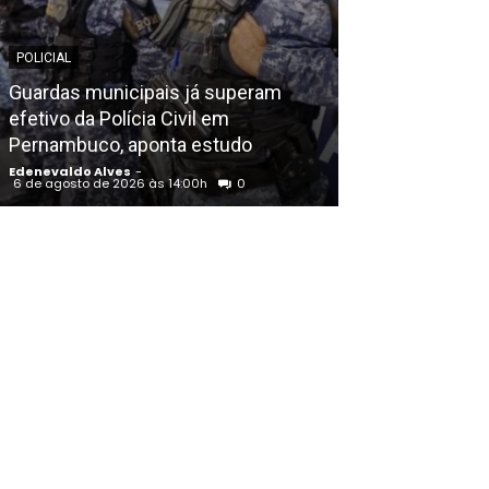
POLICIAL
POLICIAL
Guardas municipais já superam
Polícia Civil
efetivo da Polícia Civil em
prisão preventi
Pernambuco, aponta estudo
drogas em Jua
Edenevaldo Alves
-
Edenevaldo Alves
6 de agosto de 2026 às 14:00h
0
6 de agosto de 202