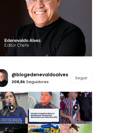
@blogedenevaldoalves
Seguir
208,8k
Seguidores