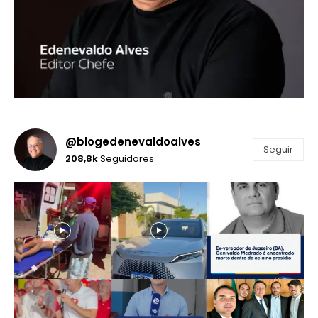
@blogedenevaldoalves
Seguir
208,8k
Seguidores