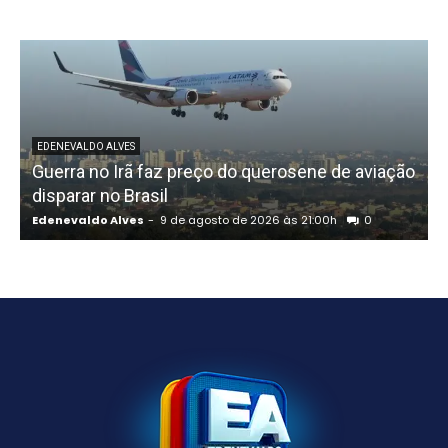
EDENEVALDO ALVES
Guerra no Irã faz preço do querosene de aviação
disparar no Brasil
Edenevaldo Alves
-
9 de agosto de 2026 às 21:00h
0
E