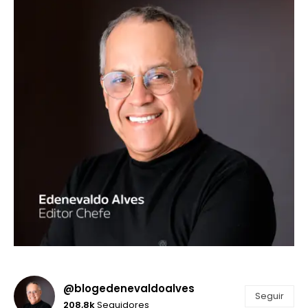
@blogedenevaldoalves
Seguir
208,8k
Seguidores