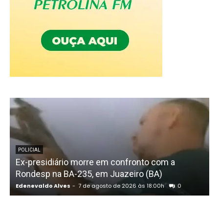
POLICIAL
Ex-presidiário morre em confronto com a
Rondesp na BA-235, em Juazeiro (BA)
a
Edenevaldo Alves
-
7 de agosto de 2026 às 18:00h
0
E