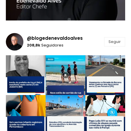
@blogedenevaldoalves
Seguir
208,8k
Seguidores