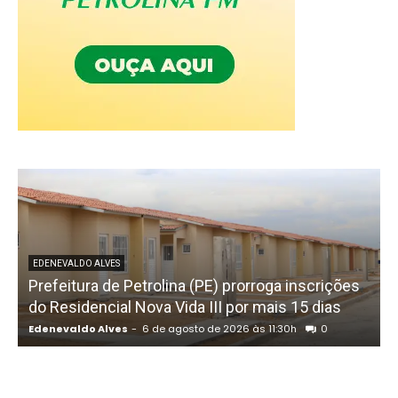
EDENEVALDO ALVES
Prefeitura de Petrolina (PE) prorroga inscrições
do Residencial Nova Vida III por mais 15 dias
Edenevaldo Alves
-
6 de agosto de 2026 às 11:30h
0
E