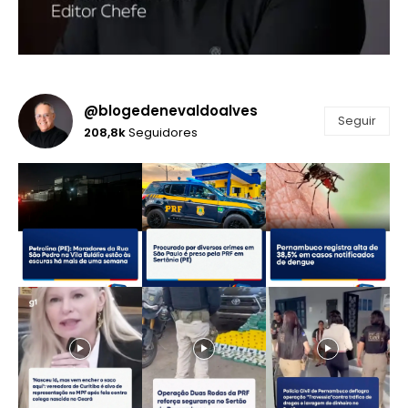
@blogedenevaldoalves
Seguir
208,8k
Seguidores