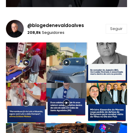
@blogedenevaldoalves
Seguir
208,8k
Seguidores