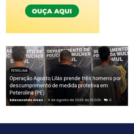
PETROLINA
Operação Agosto Lilás prende três homens por
descumprimento de medida protetiva em
Peterolina (PE)
Edenevaldo Alves
-
9 de agosto de 2026 às 10:00h
0
E