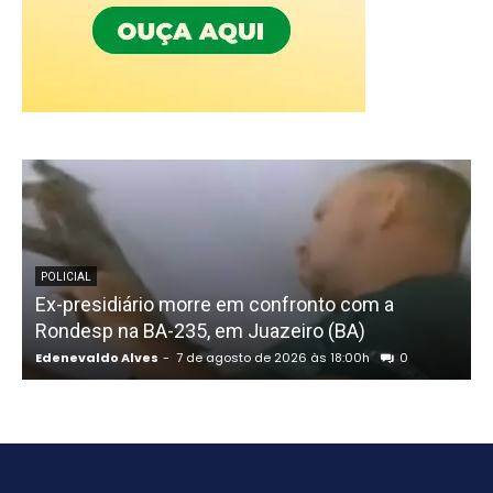
POLICIAL
Ex-presidiário morre em confronto com a
Rondesp na BA-235, em Juazeiro (BA)
a
Edenevaldo Alves
-
7 de agosto de 2026 às 18:00h
0
E