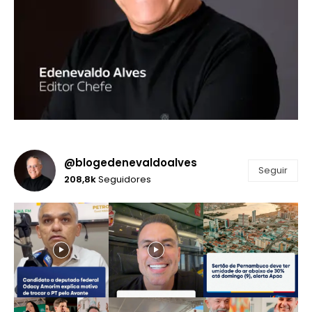
@blogedenevaldoalves
Seguir
208,8k
Seguidores