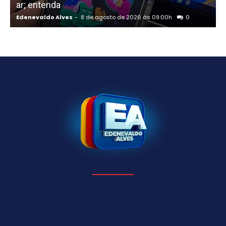
ar; entenda
R
Edenevaldo Alves
-
8 de agosto de 2026 às 09:00h
0
E