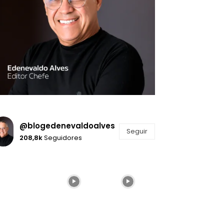
@blogedenevaldoalves
Seguir
208,8k
Seguidores