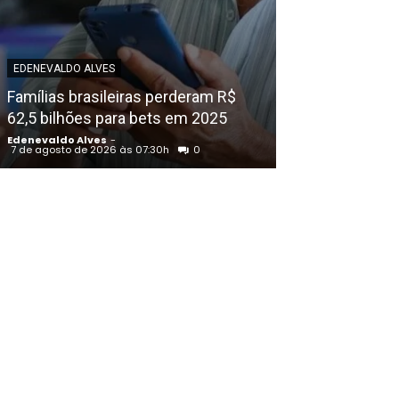
POLICIAL
Violência des
EDENEVALDO ALVES
assassinado n
Famílias brasileiras perderam R$
em Petrolina (
62,5 bilhões para bets em 2025
homicídio de 
Edenevaldo Alves
-
Edenevaldo Alves
7 de agosto de 2026 às 07:30h
0
7 de agosto de 202