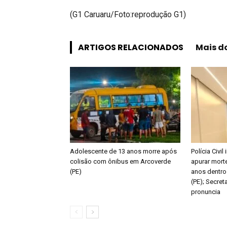
(G1 Caruaru/Foto:reprodução G1)
ARTIGOS RELACIONADOS
Mais d
Adolescente de 13 anos morre após
Polícia Civil
colisão com ônibus em Arcoverde
apurar mort
(PE)
anos dentro
(PE); Secret
pronuncia