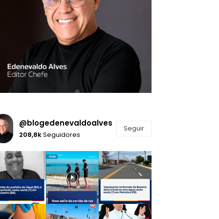
@blogedenevaldoalves
Seguir
208,8k
Seguidores