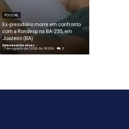
POLICIAL
POLICIAL
Homem assass
Ex-presidiário morre em confronto
Cacheado em Pe
com a Rondesp na BA-235, em
encontrado c
Juazeiro (BA)
amarradas, diz 
Edenevaldo Alves
-
Edenevaldo Alves
7 de agosto de 2026 às 18:00h
0
7 de agosto de 202