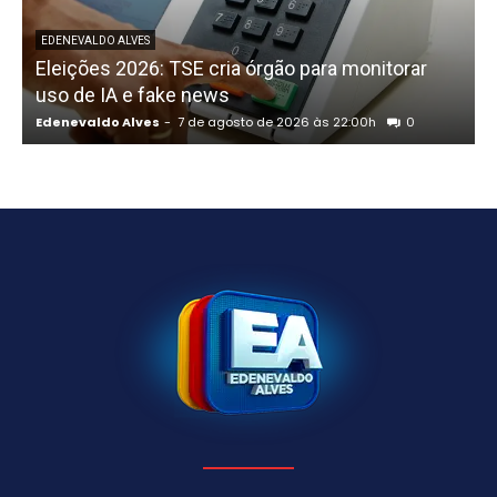
P
EDENEVALDO ALVES
Eleições 2026: TSE cria órgão para monitorar
uso de IA e fake news
Edenevaldo Alves
-
7 de agosto de 2026 às 22:00h
0
E