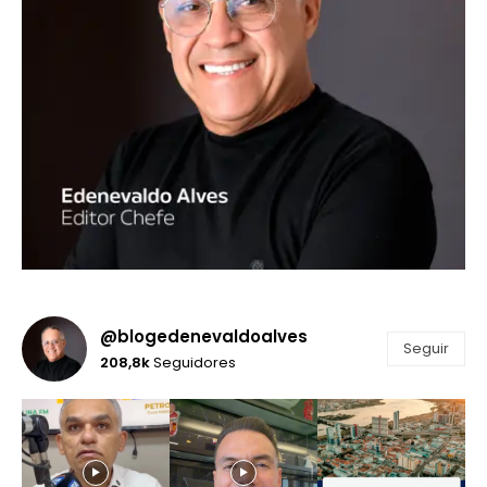
@blogedenevaldoalves
Seguir
208,8k
Seguidores