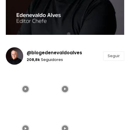
@blogedenevaldoalves
Seguir
208,8k
Seguidores