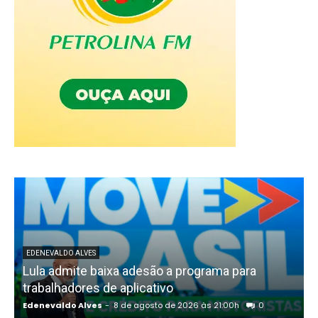
EDENEVALDO ALVES
Lula admite baixa adesão a programa para
trabalhadores de aplicativo
Edenevaldo Alves
-
8 de agosto de 2026 às 21:00h
0
E